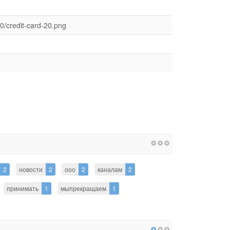
0/credit-card-20.png
2
новости
2
ооо
2
каналам
2
принимать
1
мыпрекращаем
1