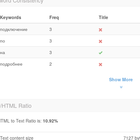
word Consistency
Keywords
Freq
Title
подключение
3
по
3
на
3
подробнее
2
Show More
t/HTML Ratio
TML to Text Ratio is:
10.92%
Text content size
7127 by