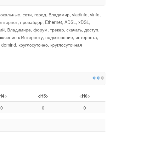
ьные, сети, город, Владимир, vladinfo, vinfo,
интернет, провайдер, Ethernet, ADSL, xDSL,
ий, Владимире, форум, трекер, скачать, доступ,
чение к Интернету, подключение, интернета,
n demind, круглосуточно, круглосуточная
H4>
<H5>
<H6>
0
0
0