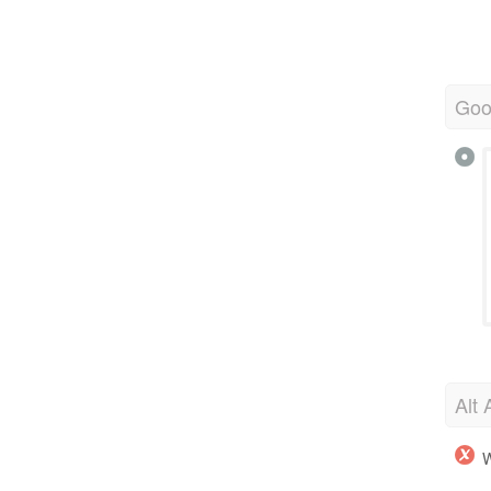
Goo
Alt 
W