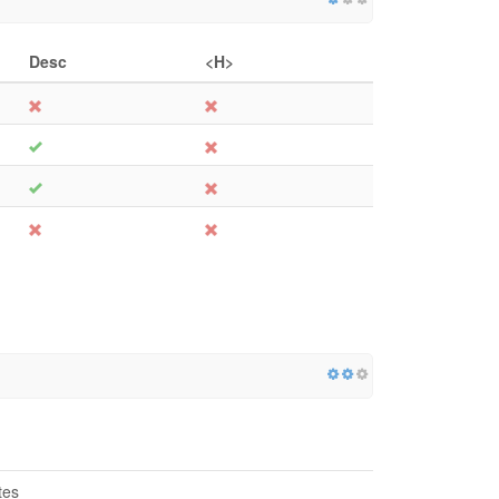
Desc
<H>
tes