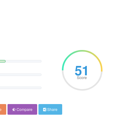
51
Score
e
Compare
Share