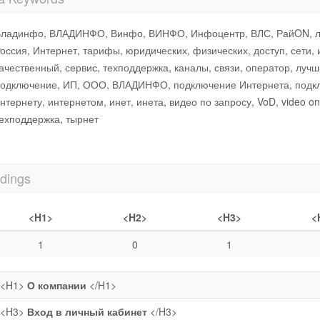
ладинфо, ВЛАДИНФО, Винфо, ВИНФО, Инфоцентр, ВЛС, РайON, локал
оссия, Интернет, тарифы, юридических, физических, доступ, сети, 
ачественный, сервис, техподдержка, каналы, связи, оператор, лучш
одключение, ИП, ООО, ВЛАДИНФО, подключение Интернета, подклю
нтернету, интернетом, инет, инета, видео по запросу, VoD, video o
ехподдержка, тырнет
dings
<H1>
<H2>
<H3>
<
1
0
1
<H1>
О компании
</H1>
<H3>
Вход в личный кабинет
</H3>