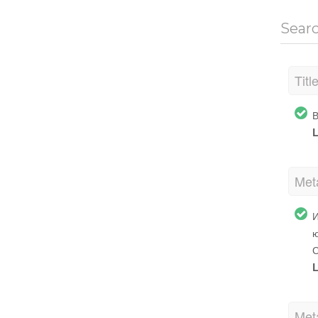
Sear
Titl
В
L
Met
И
ю
С
L
Met