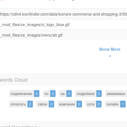
https://cdn4.iconfinder.com/data/icons/e-commerce-and-shopping-3/50
_mod_files/ce_images/vi_logo_blue.gif
_mod_files/ce_images/menu/str.gif
Show More
words Cloud
подключение
3
по
3
на
3
подробнее
2
уважаемые
оплатить
2
связи
2
компании
2
сети
2
онлайн
1