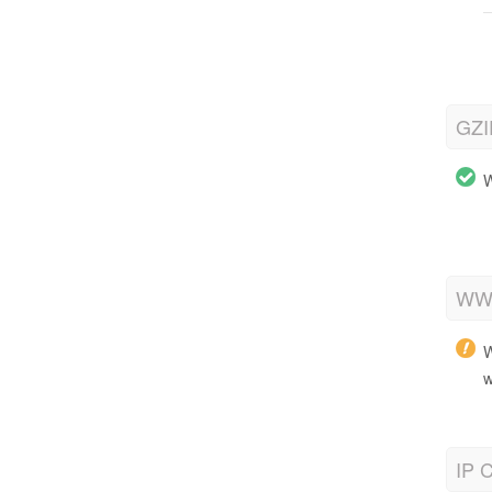
GZI
W
WWW
W
w
IP C