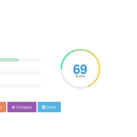
69
Score
e
Compare
Share