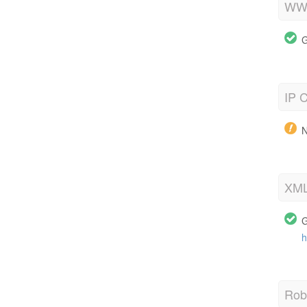
WWW
G
IP C
N
XML
G
h
Robo