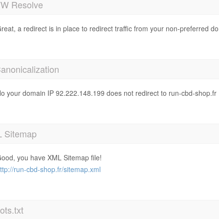
 Resolve
reat, a redirect is in place to redirect traffic from your non-preferred d
anonicalization
o your domain IP 92.222.148.199 does not redirect to run-cbd-shop.fr
 Sitemap
ood, you have XML Sitemap file!
ttp://run-cbd-shop.fr/sitemap.xml
ts.txt