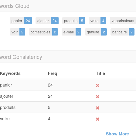
words Cloud
panier
24
ajouter
24
produits
5
votre
4
vaporisateurs
voir
2
comestibles
2
e-mail
2
gratuite
2
bancaire
2
word Consistency
Keywords
Freq
Title
panier
24
ajouter
24
produits
5
votre
4
Show More