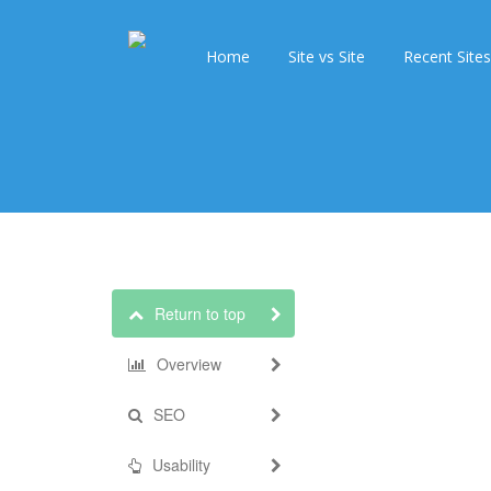
Home
Site vs Site
Recent Sites
Return to top
Overview
SEO
Usability