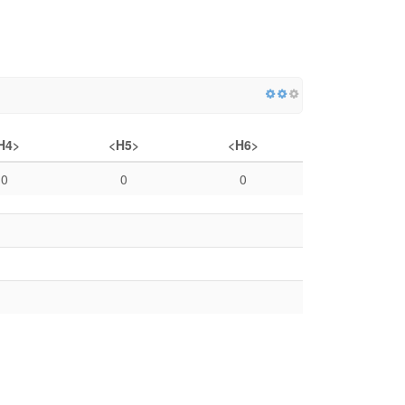
H4>
<H5>
<H6>
0
0
0