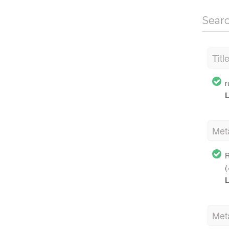
Sear
Titl
r
L
Met
R
(
L
Met