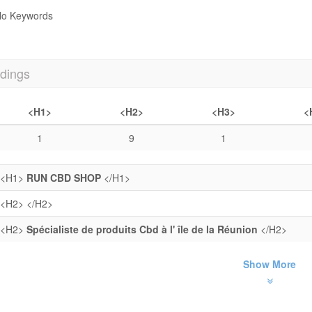
o Keywords
dings
<H1>
<H2>
<H3>
<
1
9
1
<H1>
RUN CBD SHOP
</H1>
<H2>
</H2>
<H2>
Spécialiste de produits Cbd à l' île de la Réunion
</H2>
Show More