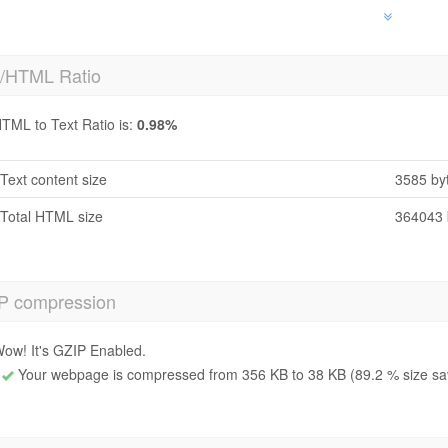
t/HTML Ratio
TML to Text Ratio is:
0.98%
Text content size
3585 by
Total HTML size
364043 
P compression
ow! It's GZIP Enabled.
Your webpage is compressed from 356 KB to 38 KB (89.2 % size sa