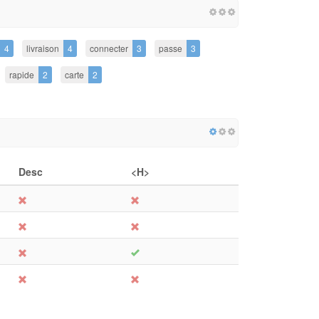
4
livraison
4
connecter
3
passe
3
rapide
2
carte
2
Desc
<H>