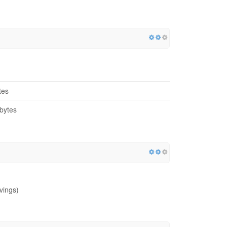
tes
bytes
vings)