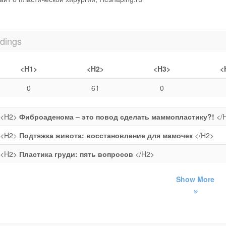
dings
<H1>
<H2>
<H3>
<
0
61
0
<H2>
Фиброаденома – это повод сделать маммопластику?!
</
<H2>
Подтяжка живота: восстановление для мамочек
</H2>
<H2>
Пластика груди: пять вопросов
</H2>
Show More