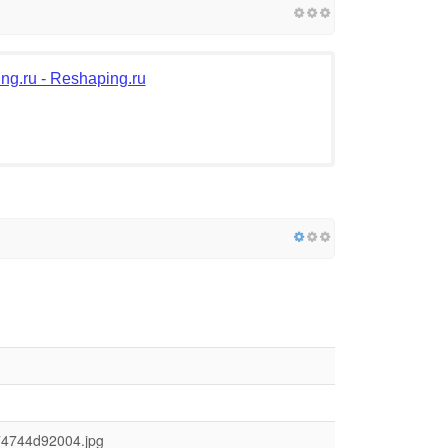
g.ru - Reshaping.ru
74744d92004.jpg