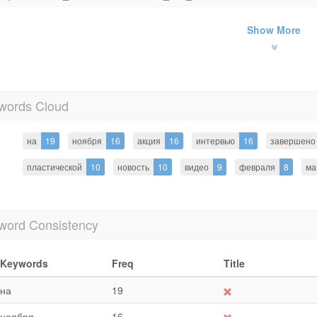
Show More
words Cloud
на
19
ноября
16
акция
16
интервью
16
завершено
пластической
10
новость
10
видео
9
февраля
8
ма
word Consistency
Keywords
Freq
Title
на
19
ноября
16