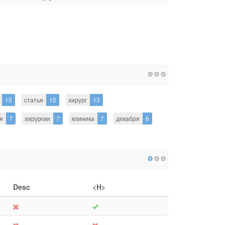
15
статья
15
хирург
13
я
7
хирургии
7
клиника
7
декабря
6
Desc
<H>