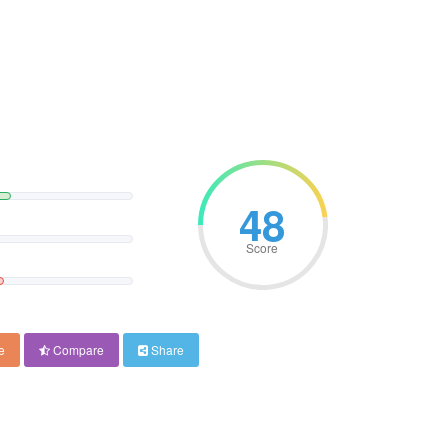
48
Score
e
Compare
Share