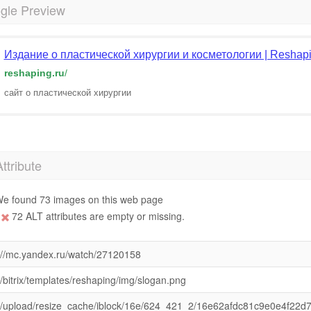
gle Preview
Издание о пластической хирургии и косметологии | Reshapin
reshaping.ru
/
сайт о пластической хирургии
Attribute
e found 73 images on this web page
72 ALT attributes are empty or missing.
//mc.yandex.ru/watch/27120158
/bitrix/templates/reshaping/img/slogan.png
/upload/resize_cache/iblock/16e/624_421_2/16e62afdc81c9e0e4f22d