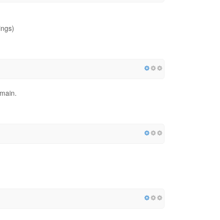
ings)
omain.