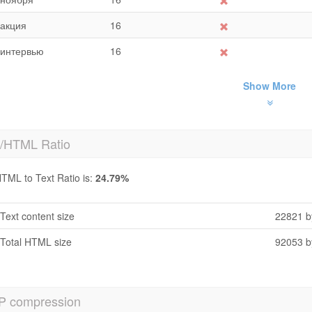
акция
16
интервью
16
Show More
t/HTML Ratio
TML to Text Ratio is:
24.79%
Text content size
22821 b
Total HTML size
92053 b
P compression