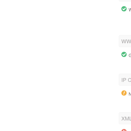
W
WWW
G
IP C
N
XML