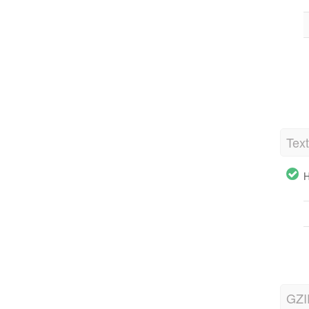
Tex
H
GZI