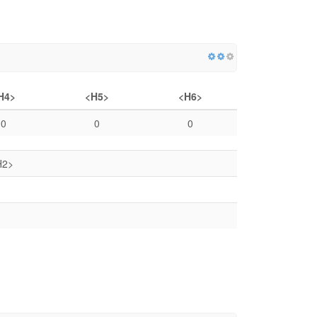
H4>
<H5>
<H6>
0
0
0
H2>