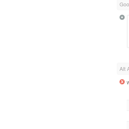
Goo
Alt 
W