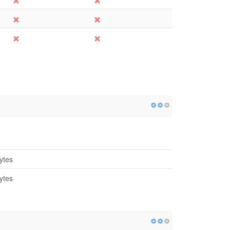
ytes
ytes