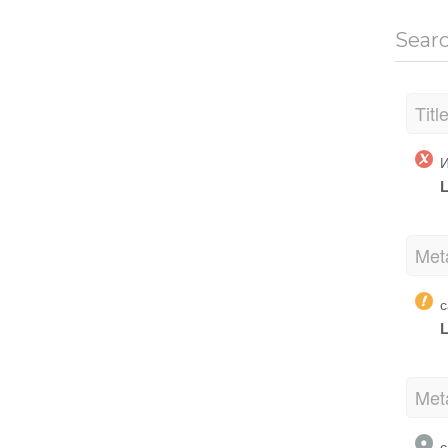
Sear
Titl
И
L
Met
с
L
Met
с