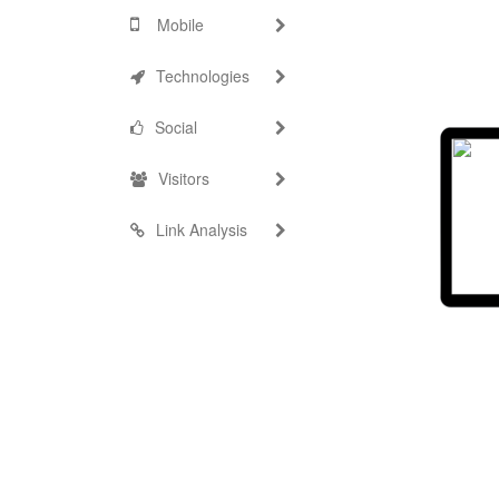
Mobile
Technologies
Social
Visitors
Link Analysis