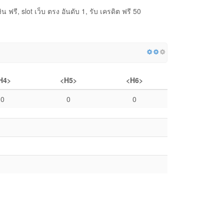
รี, slot เว็บ ตรง อันดับ 1, รับ เครดิต ฟรี 50
H4>
<H5>
<H6>
0
0
0