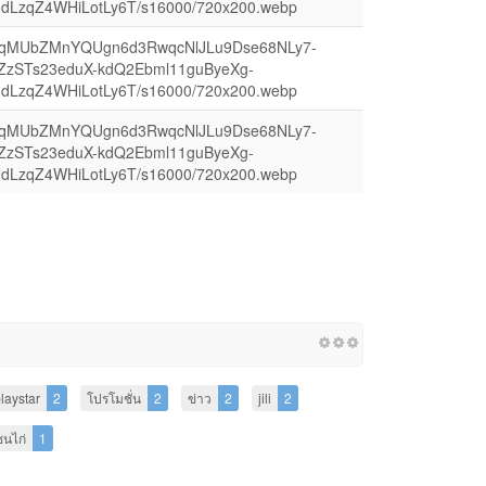
zqZ4WHiLotLy6T/s16000/720x200.webp
Cu_LNqMUbZMnYQUgn6d3RwqcNlJLu9Dse68NLy7-
STs23eduX-kdQ2Ebml11guByeXg-
zqZ4WHiLotLy6T/s16000/720x200.webp
Cu_LNqMUbZMnYQUgn6d3RwqcNlJLu9Dse68NLy7-
STs23eduX-kdQ2Ebml11guByeXg-
zqZ4WHiLotLy6T/s16000/720x200.webp
laystar
2
โปรโมชั่น
2
ข่าว
2
jili
2
ชนไก่
1