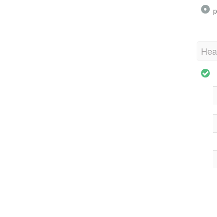
p
Hea