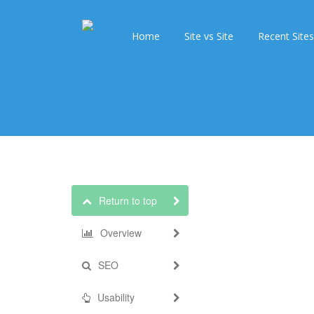
Home
Site vs Site
Recent Sites
Return to top
Overview
SEO
Usability