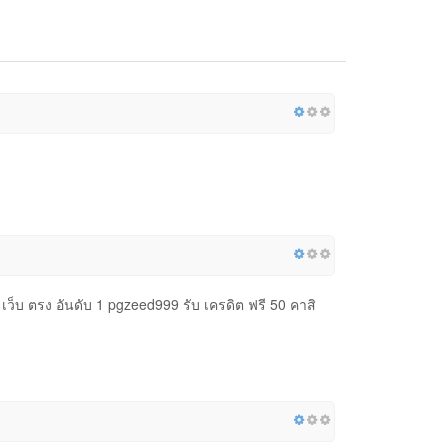
เว็บ ตรง อันดับ 1 pgzeed999 รับ เครดิต ฟรี 50 คาสิ