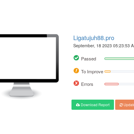
Ligatujuh88.pro
September, 18 2023 05:23:53 
Passed
To Improve
Errors
Download Report
Updat