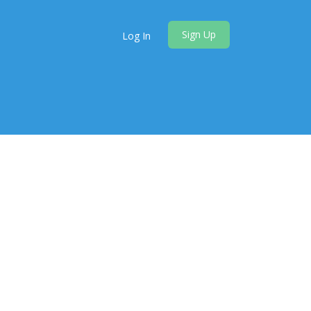
Sign Up
Log In