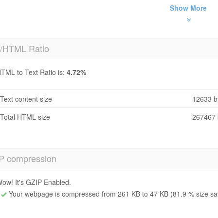
Show More
t/HTML Ratio
TML to Text Ratio is:
4.72%
Text content size
12633 b
Total HTML size
267467 
P compression
ow! It's GZIP Enabled.
Your webpage is compressed from 261 KB to 47 KB (81.9 % size sa