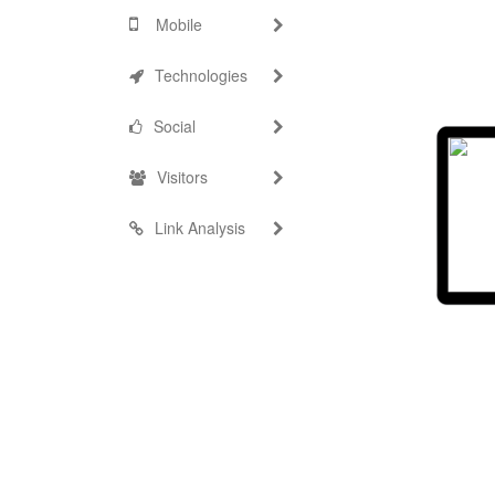
Mobile
Technologies
Social
Visitors
Link Analysis