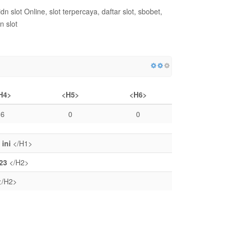
, idn slot Online, slot terpercaya, daftar slot, sbobet,
n slot
H4>
<H5>
<H6>
6
0
0
ini
</H1>
23
</H2>
/H2>