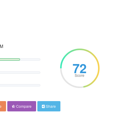
AM
72
Score
e
Compare
Share