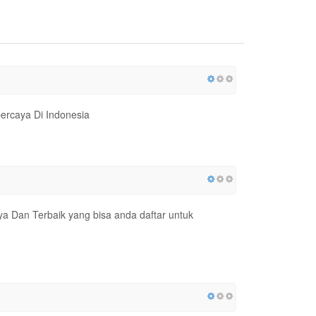
ercaya Di Indonesia
a Dan Terbaik yang bisa anda daftar untuk