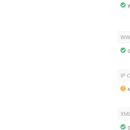
W
WWW
G
IP C
N
XML
G