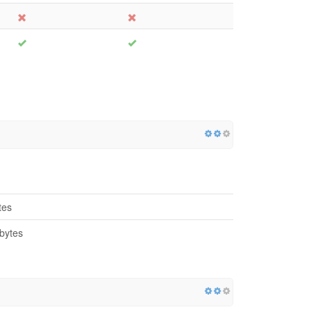
tes
bytes