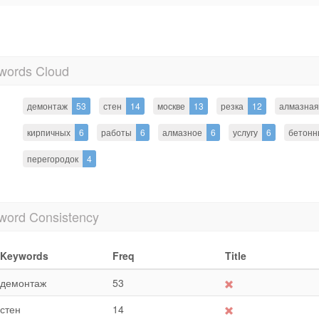
words Cloud
демонтаж
53
стен
14
москве
13
резка
12
алмазная
кирпичных
6
работы
6
алмазное
6
услугу
6
бетонн
перегородок
4
word Consistency
Keywords
Freq
Title
демонтаж
53
стен
14