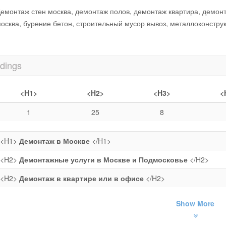
емонтаж стен москва, демонтаж полов, демонтаж квартира, демонт
осква, бурение бетон, строительный мусор вывоз, металлоконстру
dings
<H1>
<H2>
<H3>
<
1
25
8
<H1>
Демонтаж в Москве
</H1>
<H2>
Демонтажные услуги в Москве и Подмосковье
</H2>
<H2>
Демонтаж в квартире или в офисе
</H2>
Show More