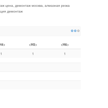
аж цена, демонтаж москва, алмазная резка
кция демонтаж
H4>
<H5>
<H6>
1
1
1