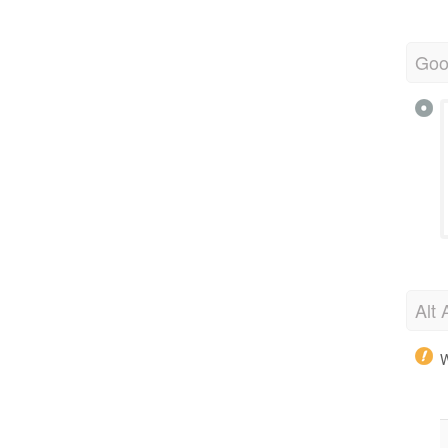
Goo
Alt 
W