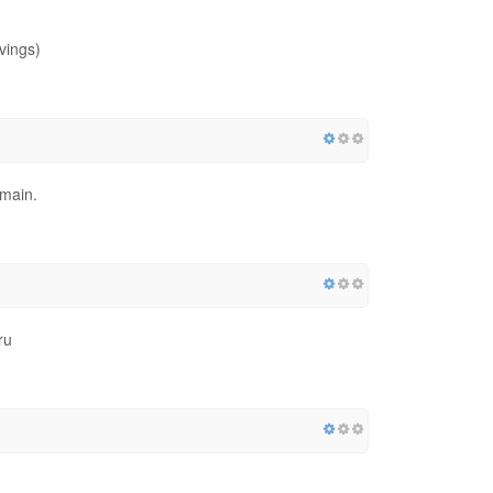
vings)
omain.
ru