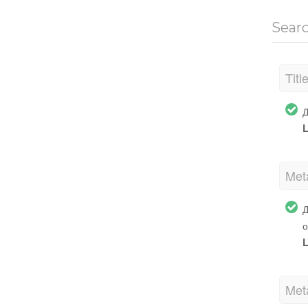
Sear
Titl
Д
L
Met
Д
о
L
Met