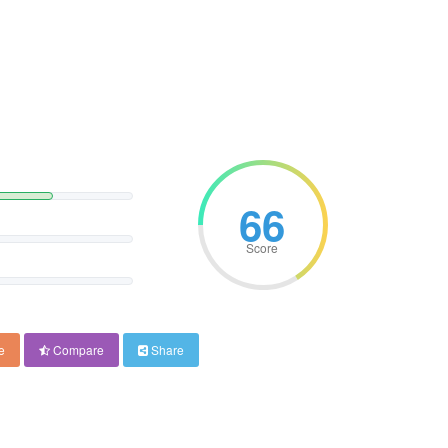
66
Score
e
Compare
Share