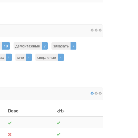
10
демонтажные
7
заказать
7
ых
4
мне
4
сверление
4
Desc
<H>