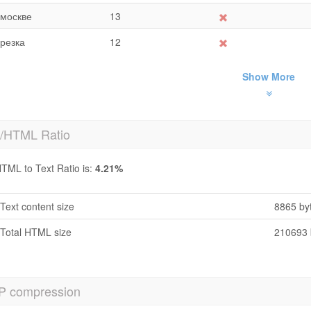
москве
13
резка
12
Show More
t/HTML Ratio
TML to Text Ratio is:
4.21%
Text content size
8865 by
Total HTML size
210693 
P compression